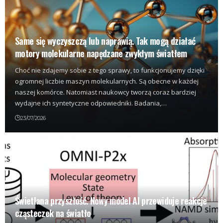
Same się wyczyszczą lub naprawią. Tak mogą działać
motory molekularne napędzane zwykłym światłem
Choć nie zdajemy sobie z tego sprawy, to funkcjonujemy dzięki
ogromnej liczbie maszyn molekularnych. Są obecne w każdej
naszej komórce. Natomiast naukowcy tworzą coraz bardziej
wydajne ich syntetyczne odpowiedniki. Badania,…
23/07/2026
Świetlana przyszłość. Nowy model AI przewiduje reakcje
cząsteczek na światło