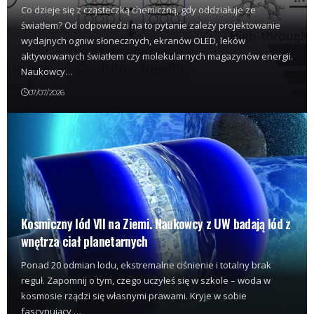
Co dzieje się z cząsteczką chemiczną, gdy oddziałuje ze
światłem? Od odpowiedzi na to pytanie zależy projektowanie
wydajnych ogniw słonecznych, ekranów OLED, leków
aktywowanych światłem czy molekularnych magazynów energii.
Naukowcy…
07/07/2026
Kosmiczny lód VII na Ziemi. Naukowcy z UW badają lód z
wnętrza ciał planetarnych
Ponad 20 odmian lodu, ekstremalne ciśnienie i totalny brak
reguł. Zapomnij o tym, czego uczyłeś się w szkole – woda w
kosmosie rządzi się własnymi prawami. Kryje w sobie
fascynujący,…