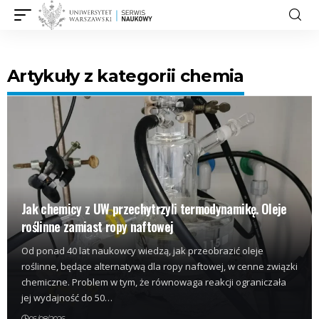
Artykuły z kategorii chemia
Jak chemicy z UW przechytrzyli termodynamikę. Oleje
roślinne zamiast ropy naftowej
Od ponad 40 lat naukowcy wiedzą, jak przeobrazić oleje
roślinne, będące alternatywą dla ropy naftowej, w cenne związki
chemiczne. Problem w tym, że równowaga reakcji ograniczała
jej wydajność do 50…