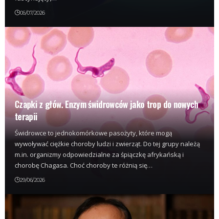
06/07/2026
Czapki z głów. Enzym świdrowców jako trop do nowych
terapii
Świdrowce to jednokomórkowe pasożyty, które mogą
wywoływać ciężkie choroby ludzi i zwierząt. Do tej grupy należą
m.in. organizmy odpowiedzialne za śpiączkę afrykańską i
chorobę Chagasa. Choć choroby te różnią się…
29/06/2026