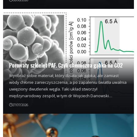
06/08/2026
Porowaty szkielet PAF. Czyli chemiczna gąbka na CO2
Wyobraź sobie materiał, który działa jak gąbka, ale zamiast
wody chłonie zanieczyszczenia, a po zapaleniu światła uwalnia
uwięziony dwutlenek węgla. Taki układ stworzył
międzynarodowy zespół, w tym dr Wojciech Danowski…
27/07/2026