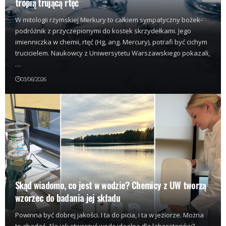
tropią trującą rtęć
W mitologii rzymskiej Merkury to całkiem sympatyczny bożek-
podróżnik z przyczepionymi do kostek skrzydełkami. Jego
imienniczka w chemii, rtęć (Hg, ang. Mercury), potrafi być cichym
trucicielem. Naukowcy z Uniwersytetu Warszawskiego pokazali,
…
03/06/2026
Skąd wiadomo, co jest w wodzie? Chemicy z UW tworzą
wzorzec do badania jej składu
Powinna być dobrej jakości. I ta do picia, i ta w jeziorze. Można
to zbadać. Ale jak stworzyć wodę idealną dla laboratoriów?