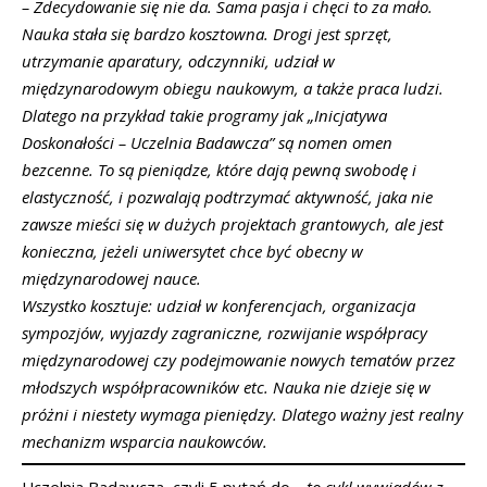
– Zdecydowanie się nie da. Sama pasja i chęci to za mało.
Nauka stała się bardzo kosztowna. Drogi jest sprzęt,
utrzymanie aparatury, odczynniki, udział w
międzynarodowym obiegu naukowym, a także praca ludzi.
Dlatego na przykład takie programy jak „Inicjatywa
Doskonałości – Uczelnia Badawcza” są nomen omen
bezcenne. To są pieniądze, które dają pewną swobodę i
elastyczność, i pozwalają podtrzymać aktywność, jaka nie
zawsze mieści się w dużych projektach grantowych, ale jest
konieczna, jeżeli uniwersytet chce być obecny w
międzynarodowej nauce.
Wszystko kosztuje: udział w konferencjach, organizacja
sympozjów, wyjazdy zagraniczne, rozwijanie współpracy
międzynarodowej czy podejmowanie nowych tematów przez
młodszych współpracowników etc. Nauka nie dzieje się w
próżni i niestety wymaga pieniędzy. Dlatego ważny jest realny
mechanizm wsparcia naukowców.
Uczelnia Badawcza, czyli 5 pytań do…
to cykl wywiadów z