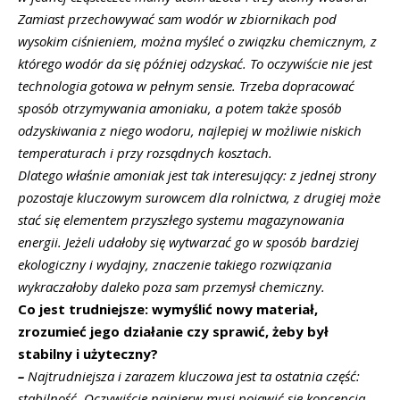
Zamiast przechowywać sam wodór w zbiornikach pod
wysokim ciśnieniem, można myśleć o związku chemicznym, z
którego wodór da się później odzyskać. To oczywiście nie jest
technologia gotowa w pełnym sensie. Trzeba dopracować
sposób otrzymywania amoniaku, a potem także sposób
odzyskiwania z niego wodoru, najlepiej w możliwie niskich
temperaturach i przy rozsądnych kosztach.
Dlatego właśnie amoniak jest tak interesujący: z jednej strony
pozostaje kluczowym surowcem dla rolnictwa, z drugiej może
stać się elementem przyszłego systemu magazynowania
energii. Jeżeli udałoby się wytwarzać go w sposób bardziej
ekologiczny i wydajny, znaczenie takiego rozwiązania
wykraczałoby daleko poza sam przemysł chemiczny.
Co jest trudniejsze: wymyślić nowy materiał,
zrozumieć jego działanie czy sprawić, żeby był
stabilny i użyteczny?
–
Najtrudniejsza i zarazem kluczowa jest ta ostatnia część:
stabilność. Oczywiście najpierw musi pojawić się koncepcja.