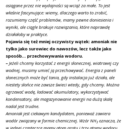
osiągane przez nie wydajności są wciąż za małe. To jest
właśnie fascynujące: wiemy, dlaczego warto to zrobić,
rozumiemy część problemów, mamy pewne doniesienia i
wyniki, ale ciągle brakuje rozwiązania, które naprawdę
działałoby w praktyce.
Pojawia się też mniej oczywisty wątek: amoniak nie
tylko jako surowiec do nawozów, lecz także jako
sposób… przechowywania wodoru.
–
Jeżeli chcemy korzystać z energii słonecznej, wiatrowej czy
wodnej, musimy umieć ją przechowywać. Energia z paneli
słonecznych może być tania, gdy instalacja już działa, ale
niestety słońce nie zawsze świeci wtedy, gdy chcemy. Można
ogrzewać wodę, ładować akumulatory, wykorzystywać
kondensatory, ale magazynowanie energii na dużą skalę
nadal jest trudne.
Amoniak jest ciekawym kandydatem, ponieważ zawiera
wodór związany w formie chemicznej. Wzór NH
oznacza, że
3
w jednej cząsteczce mamy atom azotu i trzy atomy wodoru.