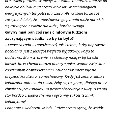
oraz wielu porażek. W medycynie widać to bardzo dobrze: od
odkrycia do leku mija często wiele lat. W technologiach
energetycznych też potrzeba czasu. Ale właśnie to, że coś
zaczyna działać, że z podstawowego pytania może narodzić
się rozwiązanie ważne dla ludzi, bardzo wciąga.
Gdyby miał pan coś radzić młodym ludziom
zaczynającym studia, co by to było?
–
Pierwsza rada – znajdźcie coś, jakiś temat, który naprawdę
pochłania, jest z jakiegoś względu wyjątkowy. Pasja to
podstawa. Mam wrażenie, że chemicy mają w tej kwestii
łatwiej, bo w chemii bardzo pomaga pokazywanie związku z
codziennym doświadczeniem. Studentów interesuje na
przykład katalizator samochodowy. Kiedy jest zimno, silnik i
katalizator potrzebują czasu, żeby się rozgrzać, dlatego przez
chwilę czujemy spaliny. To prosta obserwacja z ulicy, a za nią
stoi bardzo ciekawa chemia i ogromny sukces techniki
katalitycznej.
Podobnie z wodorem. Młodzi ludzie często słyszą, że wodór