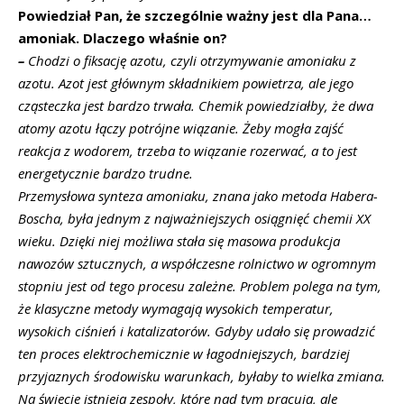
Powiedział Pan, że szczególnie ważny jest dla Pana…
amoniak. Dlaczego właśnie on?
–
Chodzi o fiksację azotu, czyli otrzymywanie amoniaku z
azotu. Azot jest głównym składnikiem powietrza, ale jego
cząsteczka jest bardzo trwała. Chemik powiedziałby, że dwa
atomy azotu łączy potrójne wiązanie. Żeby mogła zajść
reakcja z wodorem, trzeba to wiązanie rozerwać, a to jest
energetycznie bardzo trudne.
Przemysłowa synteza amoniaku, znana jako metoda Habera-
Boscha, była jednym z najważniejszych osiągnięć chemii XX
wieku. Dzięki niej możliwa stała się masowa produkcja
nawozów sztucznych, a współczesne rolnictwo w ogromnym
stopniu jest od tego procesu zależne. Problem polega na tym,
że klasyczne metody wymagają wysokich temperatur,
wysokich ciśnień i katalizatorów. Gdyby udało się prowadzić
ten proces elektrochemicznie w łagodniejszych, bardziej
przyjaznych środowisku warunkach, byłaby to wielka zmiana.
Na świecie istnieją zespoły, które nad tym pracują, ale