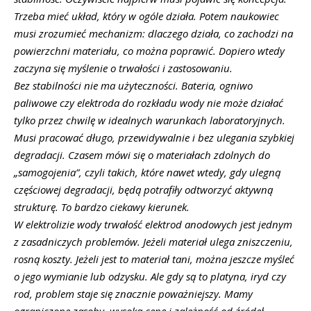
Trzeba mieć układ, który w ogóle działa. Potem naukowiec
musi zrozumieć mechanizm: dlaczego działa, co zachodzi na
powierzchni materiału, co można poprawić. Dopiero wtedy
zaczyna się myślenie o trwałości i zastosowaniu.
Bez stabilności nie ma użyteczności. Bateria, ogniwo
paliwowe czy elektroda do rozkładu wody nie może działać
tylko przez chwilę w idealnych warunkach laboratoryjnych.
Musi pracować długo, przewidywalnie i bez ulegania szybkiej
degradacji. Czasem mówi się o materiałach zdolnych do
„samogojenia”, czyli takich, które nawet wtedy, gdy ulegną
częściowej degradacji, będą potrafiły odtworzyć aktywną
strukturę. To bardzo ciekawy kierunek.
W elektrolizie wody trwałość elektrod anodowych jest jednym
z zasadniczych problemów. Jeżeli materiał ulega zniszczeniu,
rosną koszty. Jeżeli jest to materiał tani, można jeszcze myśleć
o jego wymianie lub odzysku. Ale gdy są to platyna, iryd czy
rod, problem staje się znacznie poważniejszy. Mamy
ograniczone zasoby, wysoką cenę i zależność od źródeł