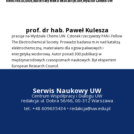
elektroliza
IDUB
materiały elektrokatalityczne
Wydział Chemii UW
prof. dr hab. Paweł Kulesza
pracuje na Wydziale Chemii UW. Członek rzeczywisty PAN i Fellow
The Electrochemical Society. Prowadzi badania m.in nad katalizą
elektrochemiczną, materiałami dla ogniw paliwowych i
energetyką wodorową. Autor ponad 300 publikacji w
międzynarodowych czasopismach naukowych. Był ekspertem
European Research Council.
Serwis Naukowy UW
Centrum Współpracy i Dialogu UW
redakcja: ul. Dobra 56/66, 00-312 Warszawa​
tel.: +48 609635434
•
redakcja@uw.edu.pl