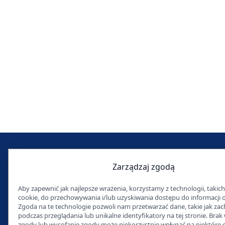
Serwis Naukowy UW
Zarządzaj zgodą
Centrum Współpracy i Dialogu UW
redakcja: ul. Dobra 56/66, 00-312 Warszawa​
Aby zapewnić jak najlepsze wrażenia, korzystamy z technologii, takich 
tel.: +48 609635434
•
redakcja@uw.edu.pl
cookie, do przechowywania i/lub uzyskiwania dostępu do informacji 
Zgoda na te technologie pozwoli nam przetwarzać dane, takie jak za
podczas przeglądania lub unikalne identyfikatory na tej stronie. Brak
zgody lub wycofanie zgody może niekorzystnie wpłynąć na niektóre ce