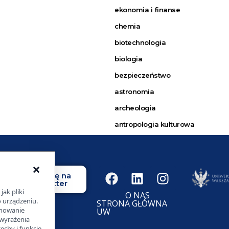
ekonomia i finanse
chemia
biotechnologia
biologia
bezpieczeństwo
astronomia
archeologia
antropologia kulturowa
×
Zapisz się na
newsletter
jak pliki
O NAS
o urządzeniu.
STRONA GŁÓWNA
chowanie
UW
 wyrażenia
chy i funkcje.