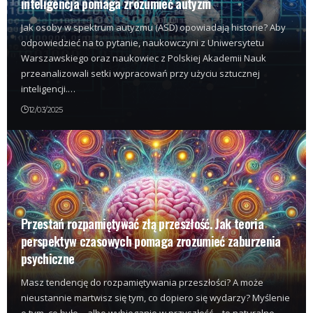
inteligencja pomaga zrozumieć autyzm
Jak osoby w spektrum autyzmu (ASD) opowiadają historie? Aby
odpowiedzieć na to pytanie, naukowczyni z Uniwersytetu
Warszawskiego oraz naukowiec z Polskiej Akademii Nauk
przeanalizowali setki wypracowań przy użyciu sztucznej
inteligencji.…
12/03/2025
Przestań rozpamiętywać złą przeszłość. Jak teoria
perspektyw czasowych pomaga zrozumieć zaburzenia
psychiczne
Masz tendencję do rozpamiętywania przeszłości? A może
nieustannie martwisz się tym, co dopiero się wydarzy? Myślenie
o tym, co było – albo wybieganie w przyszłość – to naturalne