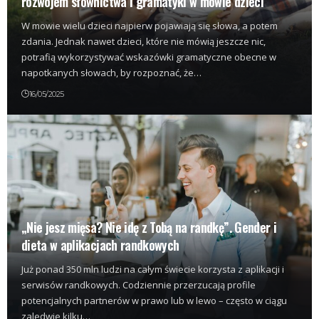
rozwojem słownictwa i gramatyki w mowie dzieci
W mowie wielu dzieci najpierw pojawiają się słowa, a potem
zdania. Jednak nawet dzieci, które nie mówią jeszcze nic,
potrafią wykorzystywać wskazówki gramatyczne obecne w
napotkanych słowach, by rozpoznać, że…
16/05/2025
„Nie jesz mięsa? Nie idę z Tobą na randkę”. Gender i
dieta w aplikacjach randkowych
Już ponad 350 mln ludzi na całym świecie korzysta z aplikacji i
serwisów randkowych. Codziennie przerzucają profile
potencjalnych partnerów w prawo lub w lewo – często w ciągu
zaledwie kilku…