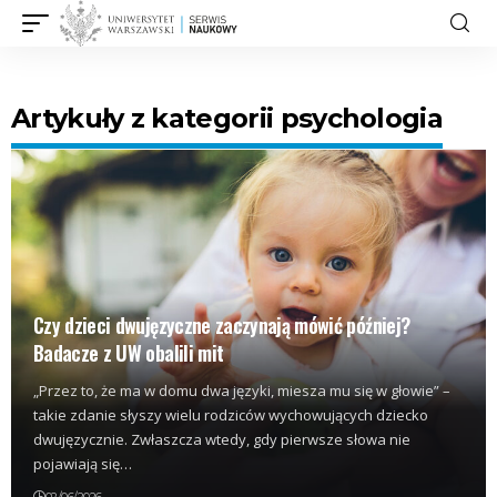
Artykuły z kategorii psychologia
Czy dzieci dwujęzyczne zaczynają mówić później?
Badacze z UW obalili mit
„Przez to, że ma w domu dwa języki, miesza mu się w głowie” –
takie zdanie słyszy wielu rodziców wychowujących dziecko
dwujęzycznie. Zwłaszcza wtedy, gdy pierwsze słowa nie
pojawiają się…