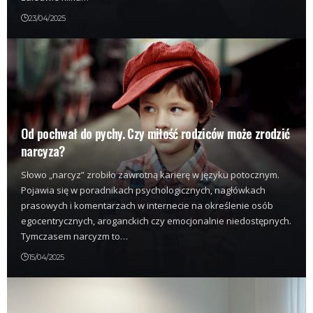
23/04/2025
Od pochwał do pychy. Czy miłość rodziców może zrodzić
narcyza?
Słowo „narcyz” zrobiło zawrotną karierę w języku potocznym.
Pojawia się w poradnikach psychologicznych, nagłówkach
prasowych i komentarzach w internecie na określenie osób
egocentrycznych, aroganckich czy emocjonalnie niedostępnych.
Tymczasem narcyzm to…
15/04/2025