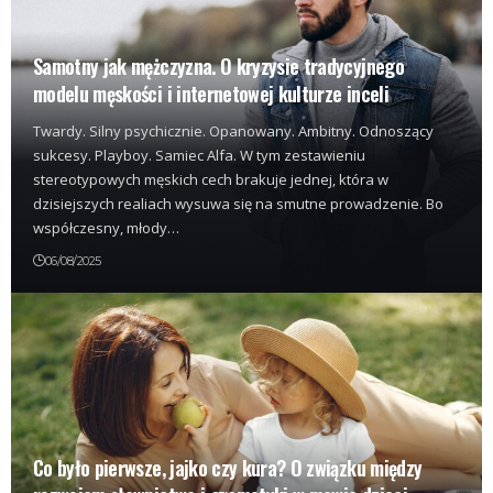
Samotny jak mężczyzna. O kryzysie tradycyjnego
modelu męskości i internetowej kulturze inceli
Twardy. Silny psychicznie. Opanowany. Ambitny. Odnoszący
sukcesy. Playboy. Samiec Alfa. W tym zestawieniu
stereotypowych męskich cech brakuje jednej, która w
dzisiejszych realiach wysuwa się na smutne prowadzenie. Bo
współczesny, młody…
06/08/2025
Co było pierwsze, jajko czy kura? O związku między