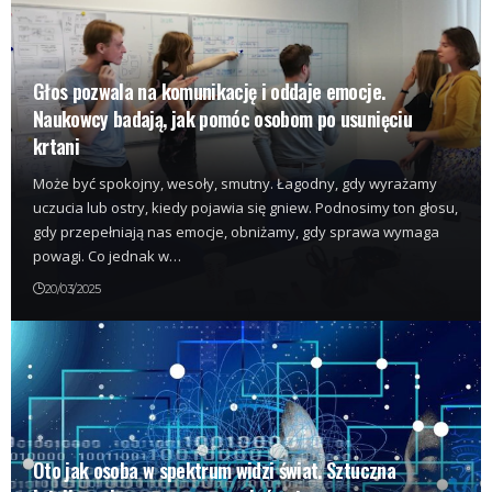
Głos pozwala na komunikację i oddaje emocje.
Naukowcy badają, jak pomóc osobom po usunięciu
krtani
Może być spokojny, wesoły, smutny. Łagodny, gdy wyrażamy
uczucia lub ostry, kiedy pojawia się gniew. Podnosimy ton głosu,
gdy przepełniają nas emocje, obniżamy, gdy sprawa wymaga
powagi. Co jednak w…
20/03/2025
Oto jak osoba w spektrum widzi świat. Sztuczna