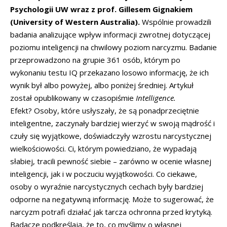
Psychologii UW wraz z prof. Gillesem Gignakiem
(University of Western Australia).
Wspólnie prowadzili
badania analizujące wpływ informacji zwrotnej dotyczącej
poziomu inteligencji na chwilowy poziom narcyzmu. Badanie
przeprowadzono na grupie 361 osób, którym po
wykonaniu testu IQ przekazano losowo informację, że ich
wynik był albo powyżej, albo poniżej średniej. Artykuł
został opublikowany w czasopiśmie
Intelligence.
Efekt? Osoby, które usłyszały, że są ponadprzeciętnie
inteligentne, zaczynały bardziej wierzyć w swoją mądrość i
czuły się wyjątkowe, doświadczyły wzrostu narcystycznej
wielkościowości. Ci, którym powiedziano, że wypadają
słabiej, tracili pewność siebie – zarówno w ocenie własnej
inteligencji, jak i w poczuciu wyjątkowości. Co ciekawe,
osoby o wyraźnie narcystycznych cechach były bardziej
odporne na negatywną informację. Może to sugerować, że
narcyzm potrafi działać jak tarcza ochronna przed krytyką.
Badacze podkreślają, że to, co myślimy o własnej