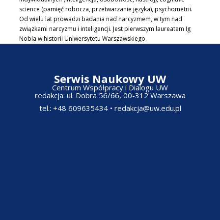
science (pamięć robocza, przetwarzanie języka), psychometrii.
Od wielu lat prowadzi badania nad narcyzmem, w tym nad
związkami narcyzmu i inteligencji. Jest pierwszym laureatem Ig
Nobla w historii Uniwersytetu Warszawskiego.
Serwis Naukowy UW
Centrum Współpracy i Dialogu UW
redakcja: ul. Dobra 56/66, 00-312 Warszawa​
tel.: +48 609635434
•
redakcja@uw.edu.pl