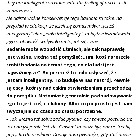
they are intelligent correlates with the feeling of narcissistic
uniqueness
”.
Ale dalsze ważne konsekwencje tego badania są takie, na
przykład w edukacji, że jeżeli się komuś mówi: „jesteś
inteligentny” albo „mało inteligentny”, to będzie kształtowało
jego osobowość, wpływało na to, jak się czuje.
Badanie może wzbudzić uśmiech, ale tak naprawdę
jest ważne.
Można też pomyśleć: „Hm, ktoś nareszcie
zrobił badania na temat tego, co dla ludzi jest
najważniejsze”. Bo przecież to miło usłyszeć, że
jestem inteligentny.
To buduje w nas nastrój. Pewnie
są tacy, którzy nad takim stwierdzeniem przechodzą
do porządku. Natomiast generalnie podbudowywanie
ego to jest coś, co lubimy.
Albo co po prostu jest nam
zwyczajnie od czasu do czasu potrzebne.
–
Tak. Można też sobie zadać pytanie, czy zawsze poczucie się
tak narcystycznie jest złe. Czasami to może być dobre, trochę
popycha do działania. Dodaje nam pewności, gdy ktoś powie: