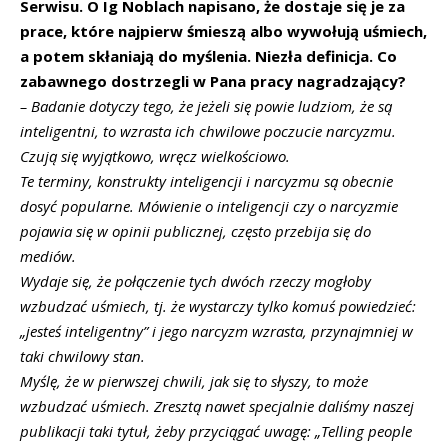
Serwisu. O Ig Noblach napisano, że dostaje się je za
prace, które najpierw śmieszą albo wywołują uśmiech,
a potem skłaniają do myślenia. Niezła definicja. Co
zabawnego dostrzegli w Pana pracy nagradzający?
–
Badanie dotyczy tego, że jeżeli się powie ludziom, że są
inteligentni, to wzrasta ich chwilowe poczucie narcyzmu.
Czują się wyjątkowo, wręcz wielkościowo.
Te terminy, konstrukty inteligencji i narcyzmu są obecnie
dosyć popularne. Mówienie o inteligencji czy o narcyzmie
pojawia się w opinii publicznej, często przebija się do
mediów.
Wydaje się, ż
e połączenie tych dwóch rzeczy mogłoby
wzbudzać uśmiech, tj. że wystarczy tylko komuś powiedzieć:
„jesteś inteligentny” i jego narcyzm wzrasta, przynajmniej w
taki chwilowy stan.
Myślę, że w pierwszej chwili, jak się to słyszy, to może
wzbudzać uśmiech. Zresztą nawet specjalnie daliśmy naszej
publikacji taki tytuł, żeby przyciągać uwagę: „
Telling people