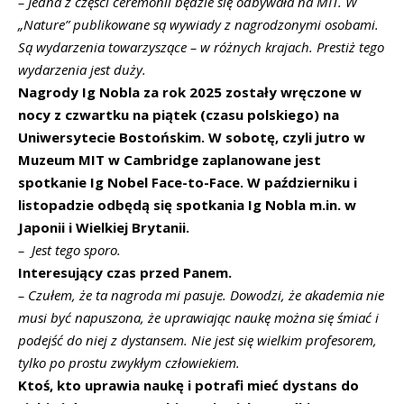
– Jedna z części ceremonii
będzie się odbywała na MIT. W
„Nature” publikowane są wywiady z nagrodzonymi osobami.
Są wydarzenia towarzyszące
–
w różnych krajach. Prestiż tego
wydarzenia jest duży.
Nagrody Ig Nobla za rok 2025 zostały wręczone w
nocy z czwartku na piątek (czasu polskiego) na
Uniwersytecie Bostońskim. W sobotę, czyli jutro
w
Muzeum MIT w Cambridge zaplanowane jest
spotkanie
Ig Nobel Face-to-Face.
W
październiku i
listopadzie odbędą się spotkania Ig Nobla m.in. w
Japonii i Wielkiej Brytanii.
–
Jest tego sporo.
I
nteresujący czas przed Panem.
–
Czułem, że ta nagroda mi pasuje. Dowodzi, że akademia nie
musi być napuszona, że uprawiając naukę można się śmiać i
podejść do niej z dystansem. Nie jest się wielkim profesorem,
tylko po prostu zwykłym człowiekiem.
Ktoś, kto uprawia naukę i potrafi mieć dystans do