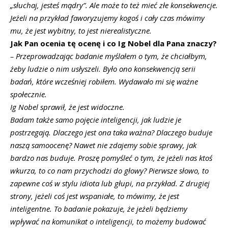
„słuchaj, jesteś mądry”.
Ale może to też mieć złe konsekwencje.
Jeżeli na przykład faworyzujemy kogoś i cały czas mówimy
mu, że jest wybitny, to jest nierealistyczne.
Jak Pan ocenia tę ocenę i co Ig Nobel dla Pana znaczy?
–
Przeprowadzając badanie myślałem o tym, że chciałbym,
żeby ludzie o nim usłyszeli.
Było ono konsekwencją serii
badań, które wcześniej robiłem. Wydawało mi się ważne
społecznie.
Ig Nobel sprawił, że jest widoczne.
Badam także samo pojęcie inteligencji, jak ludzie je
postrzegają. Dlaczego jest ona taka ważna? Dlaczego buduje
naszą samoocenę? Nawet nie zdajemy sobie sprawy, jak
bardzo nas buduje.
Proszę pomyśleć o tym, że jeżeli nas ktoś
wkurza, to co nam przychodzi do głowy? Pierwsze słowo, to
zapewne coś w stylu idiota lub głupi, na przykład.
Z
drugiej
strony, jeżeli coś jest wspaniałe, to mówimy, że jest
inteligentne. To badanie pokazuje, że jeżeli będziemy
wpływać na komunikat o inteligencji, to możemy budować