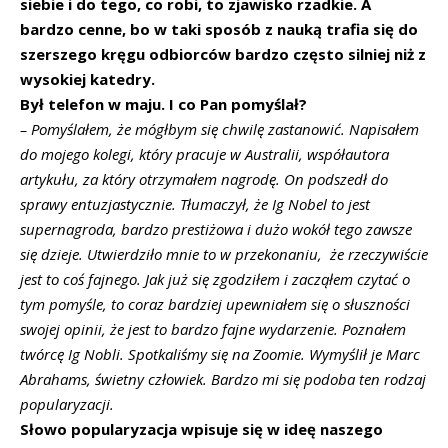
siebie i do tego, co robi, to zjawisko rzadkie. A
bardzo cenne, bo w taki sposób z nauką trafia się do
szerszego kręgu odbiorców bardzo często silniej niż z
wysokiej katedry.
Był telefon w maju.
I
co Pan pomyślał?
–
Pomyślałem, że mógłbym się chwilę zastanowić. Napisałem
do mojego kolegi, który pracuje w Australii, współautora
artykułu, za który otrzymałem nagrodę.
On podszedł do
sprawy entuzjastycznie. Tłumaczył, że Ig Nobel to jest
supernagroda, bardzo prestiżowa i dużo wokół tego zawsze
się dzieje. Utwierdziło mnie to w przekonaniu, że rzeczywiście
jest to coś fajnego.
Jak już się zgodziłem i zacząłem czytać o
tym pomyśle, to coraz bardziej upewniałem się o słuszności
swojej opinii, że jest to bardzo fajne wydarzenie. Poznałem
twórcę Ig Nobli. Spotkaliśmy się na Zoomie.
Wymyślił je
Marc
Abrahams, świetny człowiek. Bardzo mi się podoba ten rodzaj
popularyzacji.
Słowo popularyzacja wpisuje się w ideę naszego