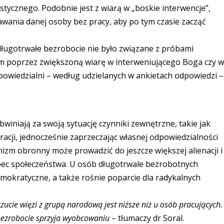
stycznego. Podobnie jest z wiarą w „boskie interwencje”,
awania danej osoby bez pracy, aby po tym czasie zacząć
 długotrwałe bezrobocie nie było związane z próbami
em poprzez zwiększoną wiarę w interweniującego Boga czy 
odpowiedzialni – według udzielanych w ankietach odpowiedzi –
winiają za swoją sytuację czynniki zewnętrzne, takie jak
racji, jednocześnie zaprzeczając własnej odpowiedzialności
izm obronny może prowadzić do jeszcze większej alienacji i
ec społeczeństwa. U osób długotrwale bezrobotnych
emokratyczne, a także rośnie poparcie dla radykalnych
ucie więzi z grupą narodową jest niższe niż u osób pracujących.
bezrobocie sprzyja wyobcowaniu
– tłumaczy dr Soral.