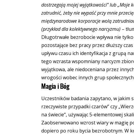
dostrzegają mojej wyjątkowości
”
lub
„
Moje k
zatrudnić, żeby nie wypaść przy mnie przeci
międzynarodowe korporacje wolą zatrudniać
(przykład dla kolektywnego narcyzmu)
– tłu
Długotrwałe bezrobocie wpływa nie tylko 
pozostające bez pracy przez dłuższy cza
upływu czasu ich identyfikacja z grupą na
tego wzrasta wspomniany narcyzm zbioro
wyjątkowa, ale niedoceniana przez innyc
wrogości wobec innych grup społecznych
Magia i Bóg
Uczestników badania zapytano, w jakim sto
rzeczywiste przypadki czarów” czy „Wierz
na świecie”, używając 5-elementowej skali
Zaobserwowano wzrost wiary w magię po t
dopiero po roku bycia bezrobotnym. W ko