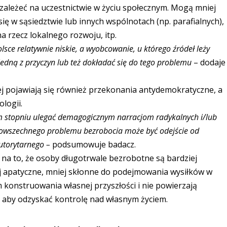
leżeć na uczestnictwie w życiu społecznym. Mogą mniej
się w sąsiedztwie lub innych wspólnotach (np. parafialnych),
a rzecz lokalnego rozwoju, itp.
sce relatywnie niskie, a wyobcowanie, u którego źródeł leży
jedną z przyczyn lub też dokładać się do tego problemu
– dodaje
j pojawiają się również przekonania antydemokratyczne, a
ologii.
 stopniu ulegać demagogicznym narracjom radykalnych i/lub
powszechnego problemu bezrobocia może być odejście od
autorytarnego
–
podsumowuje badacz.
a to, że osoby długotrwale bezrobotne są bardziej
ej apatyczne, mniej skłonne do podejmowania wysiłków w
m konstruowania własnej przyszłości i nie powierzają
aby odzyskać kontrolę nad własnym życiem.