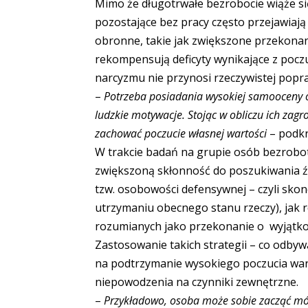
Mimo że długotrwałe bezrobocie wiąże s
pozostające bez pracy często przejawia
obronne, takie jak zwiększone przekonanie
rekompensują deficyty wynikające z poczu
narcyzmu nie przynosi rzeczywistej popra
–
Potrzeba posiadania wysokiej samooceny o
ludzkie motywacje. Stojąc w obliczu ich zagr
zachować poczucie własnej wartości
– podkr
W trakcie badań na grupie osób bezrob
zwiększoną skłonność do poszukiwania ź
tzw. osobowości defensywnej – czyli skonc
utrzymaniu obecnego stanu rzeczy), jak
rozumianych jako przekonanie o wyjątko
Zastosowanie takich strategii – co odbyw
na podtrzymanie wysokiego poczucia wart
niepowodzenia na czynniki zewnętrzne.
–
Przykładowo, osoba może sobie zacząć mó