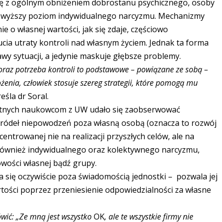
ię z ogólnym obniżeniem dobrostanu psychicznego, osoby
ją wyższy poziom indywidualnego narcyzmu. Mechanizmy
 o własnej wartości, jak się zdaje, częściowo
cia utraty kontroli nad własnym życiem. Jednak ta forma
wy sytuacji, a jedynie maskuje głębsze problemy.
raz potrzeba kontroli to podstawowe – powiązane ze sobą –
ożenia, człowiek stosuje szereg strategii, które pomogą mu
eśla dr Soral.
otnych naukowcom z UW udało się zaobserwować
ródeł niepowodzeń poza własną osobą (oznacza to rozwój
entrowanej nie na realizacji przyszłych celów, ale na
 również indywidualnego oraz kolektywnego narcyzmu,
wości własnej bądź grupy.
a się oczywiście poza świadomością jednostki – pozwala jej
ości poprzez przeniesienie odpowiedzialności za własne
wić: „Ze mną jest wszystko
OK
, ale te wszystkie firmy nie