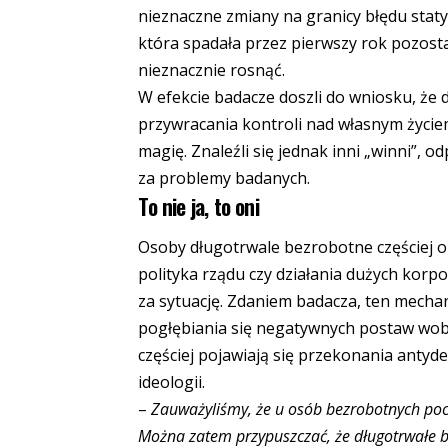
nieznaczne zmiany na granicy błędu staty
która spadała przez pierwszy rok pozost
nieznacznie rosnąć.
W efekcie badacze doszli do wniosku, że
przywracania kontroli nad własnym życi
magię. Znaleźli się jednak inni „winni”, 
za problemy badanych.
To nie ja, to oni
Osoby długotrwale bezrobotne częściej ob
polityka rządu czy działania dużych korpo
za sytuację. Zdaniem badacza, ten mechan
pogłębiania się negatywnych postaw wob
częściej pojawiają się przekonania antyd
ideologii.
–
Zauważyliśmy, że u osób bezrobotnych pocz
Można zatem przypuszczać, że długotrwałe 