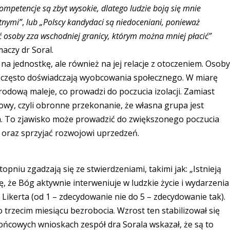
ompetencje są zbyt wysokie, dlatego ludzie boją się mnie
ętnymi
”
,
lub
„
Polscy kandydaci są niedoceniani, ponieważ
 osoby zza wschodniej granicy, którym można mniej płacić
”
maczy dr Soral.
na jednostkę, ale również na jej relacje z otoczeniem. Osob
s często doświadczają wyobcowania społecznego. W miarę
rodową maleje, co prowadzi do poczucia izolacji. Zamiast
wy, czyli obronne przekonanie, że własna grupa jest
h. To zjawisko może prowadzić do zwiększonego poczucia
 oraz sprzyjać rozwojowi uprzedzeń.
pniu zgadzają się ze stwierdzeniami, takimi jak: „Istnieją
ę, że Bóg aktywnie interweniuje w ludzkie życie i wydarzenia
 Likerta (od 1 – zdecydowanie nie do 5 – zdecydowanie tak).
rzecim miesiącu bezrobocia. Wzrost ten stabilizował się
ńcowych wnioskach zespół dra Sorala wskazał, że są to