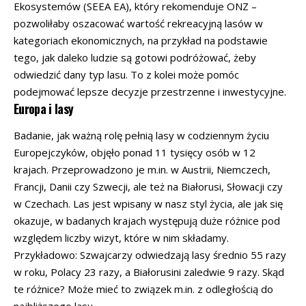
Ekosystemów (SEEA EA), który rekomenduje ONZ –
pozwoliłaby oszacować wartość rekreacyjną lasów w
kategoriach ekonomicznych, na przykład na podstawie
tego, jak daleko ludzie są gotowi podróżować, żeby
odwiedzić dany typ lasu. To z kolei może pomóc
podejmować lepsze decyzje przestrzenne i inwestycyjne.
Europa i lasy
Badanie, jak ważną rolę pełnią lasy w codziennym życiu
Europejczyków, objęło ponad 11 tysięcy osób w 12
krajach. Przeprowadzono je m.in. w Austrii, Niemczech,
Francji, Danii czy Szwecji, ale też na Białorusi, Słowacji czy
w Czechach. Las jest wpisany w nasz styl życia, ale jak się
okazuje, w badanych krajach występują duże różnice pod
względem liczby wizyt, które w nim składamy.
Przykładowo: Szwajcarzy odwiedzają lasy średnio 55 razy
w roku, Polacy 23 razy, a Białorusini zaledwie 9 razy. Skąd
te różnice? Może mieć to związek m.in. z odległością do
najbliższego lasu.