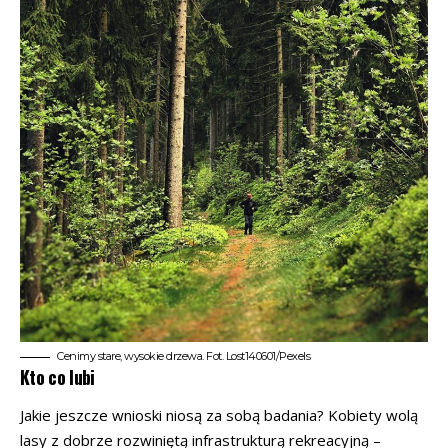
Cenimy stare, wysokie drzewa. Fot. Lost140601/Pexels
Kto co lubi
Jakie jeszcze wnioski niosą za sobą badania? Kobiety wolą
lasy z dobrze rozwiniętą infrastrukturą rekreacyjną –