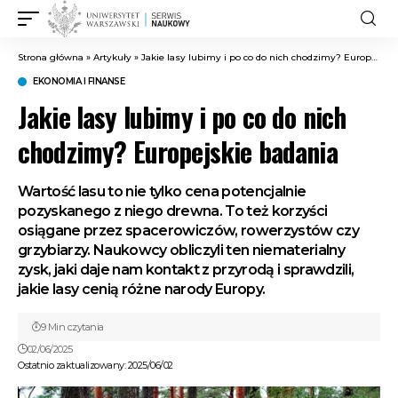
Strona główna
»
Artykuły
»
Jakie lasy lubimy i po co do nich chodzimy? Europejskie badania
EKONOMIA I FINANSE
Jakie lasy lubimy i po co do nich
chodzimy? Europejskie badania
Wartość lasu to nie tylko cena potencjalnie
pozyskanego z niego drewna. To też korzyści
osiągane przez spacerowiczów, rowerzystów czy
grzybiarzy. Naukowcy obliczyli ten niematerialny
zysk, jaki daje nam kontakt z przyrodą i sprawdzili,
jakie lasy cenią różne narody Europy.
9 Min czytania
02/06/2025
Ostatnio zaktualizowany: 2025/06/02