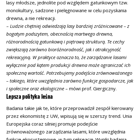
lasy młodsze, jednolite pod względem gatunkowym tzw.
monokultury, sadzone i pielęgnowane w celu pozyskania
drewna, a nie rekreacji.
–
Ludzie chętniej odwiedzają lasy bardziej zróżnicowane – z
bogatym podszytem, obecnością martwego drewna,
różnorodnością gatunkową i piętrową strukturą. Te cechy
zwiększają zarówno bioróżnorodność, jak i atrakcyjność
rekreacyjną. W praktyce oznacza to, że zarządzanie lasami
wyłącznie pod kątem produkcji drewna może ograniczać ich
społeczną wartość. Potrzebujemy podejścia zrównoważonego
– takiego, które uwzględnia zarówno funkcje gospodarcze, jak
i społeczne oraz ekologiczne
– mówi prof. Giergiczny.
Lepsza polityka leśna
Badania takie jak te, które przeprowadził zespół kierowany
przez ekonomistę z UW, wpisują się w szerszy trend. Unia
Europejska coraz silniej promuje podejście
zrównoważonego zarządzania lasami, które uwzględnia
funkcje ekosystemowe, w tym rekreację. Wyniki badania