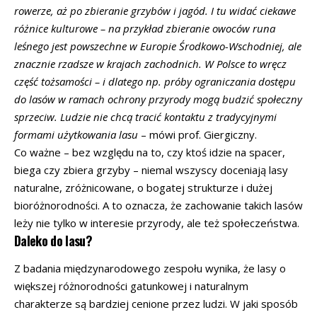
rowerze, aż po zbieranie grzybów i jagód. I tu widać ciekawe
różnice kulturowe – na przykład zbieranie owoców runa
leśnego jest powszechne w Europie Środkowo-Wschodniej, ale
znacznie rzadsze w krajach zachodnich. W Polsce to wręcz
część tożsamości – i dlatego np. próby ograniczania dostępu
do lasów w ramach ochrony przyrody mogą budzić społeczny
sprzeciw. Ludzie nie chcą tracić kontaktu z tradycyjnymi
formami użytkowania lasu
– mówi prof. Giergiczny.
Co ważne – bez względu na to, czy ktoś idzie na spacer,
biega czy zbiera grzyby – niemal wszyscy doceniają lasy
naturalne, zróżnicowane, o bogatej strukturze i dużej
bioróżnorodności. A to oznacza, że zachowanie takich lasów
leży nie tylko w interesie przyrody, ale też społeczeństwa.
Daleko do lasu?
Z badania międzynarodowego zespołu wynika, że lasy o
większej różnorodności gatunkowej i naturalnym
charakterze są bardziej cenione przez ludzi. W jaki sposób