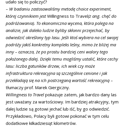
udało się to policzyć?
–
W badaniu zastosowaliśmy
metodę choice experiment,
której czynnikiem jest
Willingness to Travel
(z ang. chęć do
podróżowania). To ekonomiczna wycena, która polega na
analizie, jak daleko ludzie byliby skłonni przejechać, by
odwiedzić określony typ lasu. Jeśli ktoś wybiera na cel swojej
podróży jakiś konkretny kompleks leśny, mimo że bliżej ma
inny – oznacza, że po prostu bardziej ceni walory tego
położonego dalej. Dzięki temu mogliśmy ustalić, które cechy
lasu: liczba gatunków drzew, ich wiek czy może
infrastruktura rekreacyjna są szczególnie cenione i jak
przekładają się na ich postrzeganą wartość rekreacyjną
–
tłumaczy prof. Marek Giergiczny.
Willingness to Travel
pokazuje zatem, jak bardzo dany las
jest uważany za wartościowy. Im bardziej atrakcyjny, tym
dalej ludzie są gotowi jechać lub iść, by go odwiedzić.
Przykładowo, Polacy byli gotowi pokonać w tym celu
dodatkowe kilkadziesiąt kilometrów.