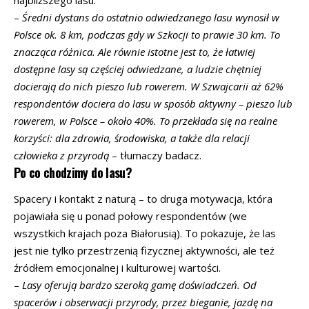
–
Średni dystans do ostatnio odwiedzanego lasu wynosił w
Polsce ok. 8 km, podczas gdy w Szkocji to prawie 30 km. To
znacząca różnica. Ale równie istotne jest to, że łatwiej
dostępne lasy są częściej odwiedzane, a ludzie chętniej
docierają do nich pieszo lub rowerem. W Szwajcarii aż 62%
respondentów dociera do lasu w sposób aktywny – pieszo lub
rowerem, w Polsce – około 40%. To przekłada się na realne
korzyści: dla zdrowia, środowiska, a także dla relacji
człowieka z przyrodą
– tłumaczy badacz.
Po co chodzimy do lasu?
Spacery i kontakt z naturą – to druga motywacja, która
pojawiała się u ponad połowy respondentów (we
wszystkich krajach poza Białorusią). To pokazuje, że las
jest nie tylko przestrzenią fizycznej aktywności, ale też
źródłem emocjonalnej i kulturowej wartości.
–
Lasy oferują bardzo szeroką gamę doświadczeń. Od
spacerów i obserwacji przyrody, przez bieganie, jazdę na