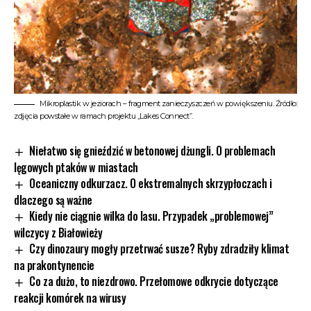
Mikroplastik w jeziorach – fragment zanieczyszczeń w powiększeniu. Źródło:
zdjęcia powstałe w ramach projektu „Lakes Connect”.
Niełatwo się gnieździć w betonowej dżungli. O problemach
lęgowych ptaków w miastach
Oceaniczny odkurzacz. O ekstremalnych skrzypłoczach i
dlaczego są ważne
Kiedy nie ciągnie wilka do lasu. Przypadek „problemowej”
wilczycy z Białowieży
Czy dinozaury mogły przetrwać susze? Ryby zdradziły klimat
na prakontynencie
Co za dużo, to niezdrowo. Przełomowe odkrycie dotyczące
reakcji komórek na wirusy