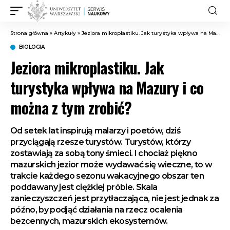
Strona główna
»
Artykuły
»
Jeziora mikroplastiku. Jak turystyka wpływa na Mazury i co można z tym zrobić?
BIOLOGIA
Jeziora mikroplastiku. Jak
turystyka wpływa na Mazury i co
można z tym zrobić?
Od setek lat inspirują malarzy i poetów, dziś
przyciągają rzesze turystów. Turystów, którzy
zostawiają za sobą tony śmieci. I chociaż piękno
mazurskich jezior może wydawać się wieczne, to w
trakcie każdego sezonu wakacyjnego obszar ten
poddawany jest ciężkiej próbie. Skala
zanieczyszczeń jest przytłaczająca, nie jest jednak za
późno, by podjąć działania na rzecz ocalenia
bezcennych, mazurskich ekosystemów.