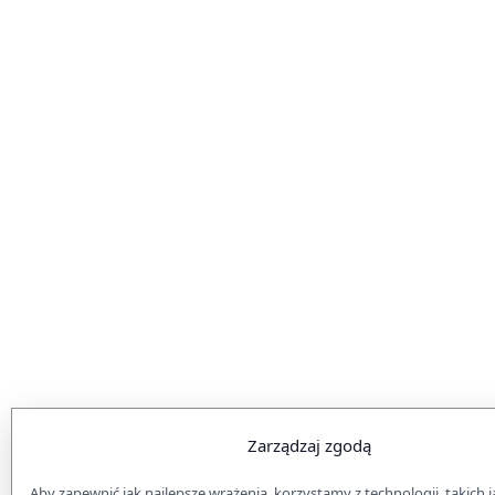
Zarządzaj zgodą
Aby zapewnić jak najlepsze wrażenia, korzystamy z technologii, takich ja