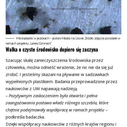
Mikroplastik w jeziorach – jezioro Mastis na Litwie. Źródło: zdjęcia powstałe w
ramach projektu „Lakes Connect”.
Walka o czyste środowisko dopiero się zaczyna
Szacując skalę zanieczyszczenia środowiska przez
człowieka, można odnieść wrażenie, że nic nie da się już
zrobić. I jesteśmy skazani na pływanie w sadzawkach
wypełnionych plastikiem. Badania przeprowadzone przez
naukowców z UW napawają nadzieją.
– Pozytywnym zaskoczeniem była otwarta i pełna
zaangażowania postawa władz różnego szczebla, które
chętnie podejmowały współpracę w ramach projektu
–
podkreśla badaczka.
Dzięki współpracy naukowców z różnych krajów regionu i