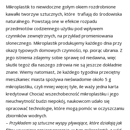
Mikroplastik to niewidoczne gołym okiem rozdrobnione
kawałki tworzyw sztucznych, które trafiają do środowiska
naturalnego. Powstają one w efekcie rozpadu
przedmiotów codziennego użytku pod wpływem
czynników zewnętrznych, na przykład promieniowania
słonecznego. Mikroplastik produkujemy każdego dnia przy
okazji typowych domowych czynności, np. piorąc ubrania. Z
jego istnienia zdajemy sobie sprawę od niedawna, więc
skutki tegoż dla naszego zdrowia nie są jeszcze dokładnie
znane. Wiemy natomiast, że każdego tygodnia przeciętny
mieszkaniec miasta spożywa nieświadomie około 5 g
mikroplastiku, czyli mniej więcej tyle, ile waży jedna karta
kredytowa! Chociaż wszechobecność mikroplastiku i jego
nieuchwytność budzi niepokój, naukowcom udało się
opracować technologie, które mogą pomóc w oczyszczaniu
zbiorników wodnych.
–
Przykładem są sztuczne wyspy pływające, które działają jak
filtry usuwające zanieczyszczenia, w tym mikroplastik, z wód