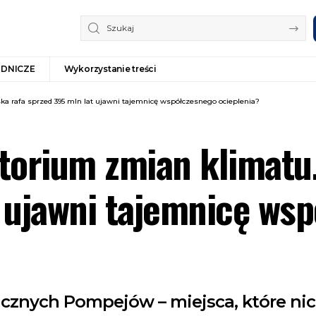
ODNICZE
Wykorzystanie treści
a rafa sprzed 395 mln lat ujawni tajemnicę współczesnego ocieplenia?
torium zmian klimatu
 ujawni tajemnicę ws
icznych Pompejów – miejsca, które ni