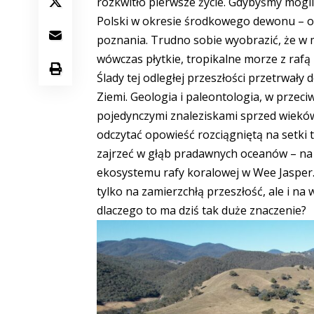
rozkwitło pierwsze życie. Gdybyśmy mogli 
Polski w okresie środkowego dewonu – ok
poznania. Trudno sobie wyobrazić, że w mi
wówczas płytkie, tropikalne morze z rafą
Ślady tej odległej przeszłości przetrwały
Ziemi. Geologia i paleontologia, w przeci
pojedynczymi znaleziskami sprzed wieków 
odczytać opowieść rozciągniętą na setki 
zajrzeć w głąb pradawnych oceanów – na 
ekosystemu rafy koralowej w Wee Jasper.
tylko na zamierzchłą przeszłość, ale i na
dlaczego to ma dziś tak duże znaczenie?