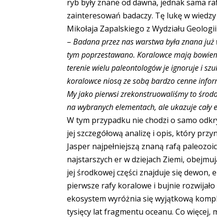
ryb były znane od dawna, jednak sama ra
zainteresowań badaczy. Tę lukę w wiedzy 
Mikołaja Zapalskiego z Wydziału Geologi
–
Badana przez nas warstwa była znana już w
tym poprzestawano. Koralowce mają bowiem 
terenie wielu paleontologów je ignoruje i s
koralowce niosą ze sobą bardzo cenne infor
My jako pierwsi zrekonstruowaliśmy to środow
na wybranych elementach, ale ukazuje cały
W tym przypadku nie chodzi o samo odkryci
jej szczegółową analizę i opis, który pr
Jasper najpełniejszą znaną rafą paleozoic
najstarszych er w dziejach Ziemi, obejmuj
jej środkowej części znajduje się dewon, 
pierwsze rafy koralowe i bujnie rozwijało 
ekosystem wyróżnia się wyjątkową komple
tysięcy lat fragmentu oceanu. Co więcej,