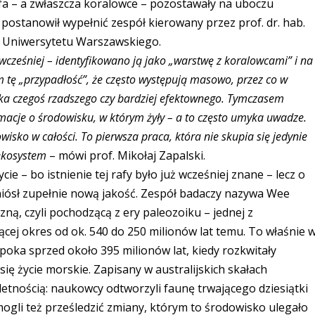
fa – a zwłaszcza koralowce – pozostawały na uboczu
postanowił wypełnić zespół kierowany przez prof. dr. hab.
i Uniwersytetu Warszawskiego.
cześniej – identyfikowano ją jako „warstwę z koralowcami” i na
tę „przypadłość”, że często występują masowo, przez co w
zuka czegoś rzadszego czy bardziej efektownego. Tymczasem
macje o środowisku, w którym żyły – a to często umyka uwadze.
isko w całości. To pierwsza praca, która nie skupia się jedynie
 ekosystem
– mówi prof. Mikołaj Zapalski.
e – bo istnienie tej rafy było już wcześniej znane – lecz o
zyniósł zupełnie nową jakość. Zespół badaczy nazywa Wee
zną, czyli pochodzącą z ery paleozoiku – jednej z
ącej okres od ok. 540 do 250 milionów lat temu. To właśnie 
epoka sprzed około 395 milionów lat, kiedy rozkwitały
się życie morskie. Zapisany w australijskich skałach
tnością: naukowcy odtworzyli faunę trwającego dziesiątki
 mogli też prześledzić zmiany, którym to środowisko ulegało