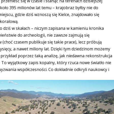
przenieść się w czasie i stanąć na terenach dzisiejszej
oło 395 milionów lat temu – krajobraz byłby nie do
ejscu, gdzie dziś wznoszą się Kielce, znajdowało się
 koralową.
 do dziś w skałach – niczym zapisana w kamieniu kronika
wieństwie do archeologii, nie zawsze zajmują się
(choć czasem publikuje się takie prace), lecz próbują
tysięcy, a nawet miliony lat. Dzięki tym dziedzinom możemy
przykład poprzez taką analizę, jak niedawna rekonstrukcja
 To wyjątkowy zapis kopalny, który rzuca nowe światło nie
 wyzwania współczesności. Co dokładnie odkryli naukowcy i