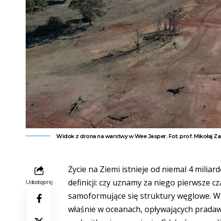
Widok z drona na warstwy w Wee Jasper. Fot. prof. Mikołaj Za
Życie na Ziemi istnieje od niemal 4 mili
definicji: czy uznamy za niego pierwsze c
Udostępnij
samoformujące się struktury węglowe. Wi
właśnie w oceanach, opływających pradawn