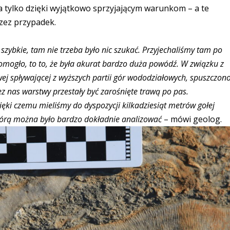
a tylko dzięki wyjątkowo sprzyjającym warunkom – a te
rzez przypadek.
szybkie, tam nie trzeba było nic szukać. Przyjechaliśmy tam po
omogło, to to, że była akurat bardzo duża powódź. W związku z
ej spływającej z wyższych partii gór wododziałowych, spuszczon
z nas warstwy przestały być zarośnięte trawą po pas.
ięki czemu mieliśmy do dyspozycji kilkadziesiąt metrów gołej
 którą można było bardzo dokładnie analizować
– mówi geolog.