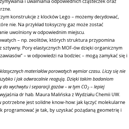
rzymywania i uwalniania odpowiednich cząsteczek oraz
trzne.
niczym konstrukcje z klocków Lego – możemy decydować,
tóre nie. Na przykład toksyczny gaz może zostać
stanie uwolniony w odpowiednim miejscu.
owatych – np. zeolitów, których struktura przypomina
ecz sztywny. Pory elastycznych MOF-ów dzięki organicznym
 zawiasów” – w odpowiedzi na bodziec – mogą zamykać się i
klasycznych materiałów porowatych wymiar czasu. Liczy się nie
jak szybko i jak odwracalnie reagują. Dzięki takim badaniom
y do wychwytu i separacji gazów – w tym CO
– lepiej
2
wyjaśnia dr hab. Maura Malińska z Wydziału Chemii UW.
 potrzebne jest solidne know-how: jak łączyć molekularne
 jak programować je tak, by uzyskać pożądaną geometrię i