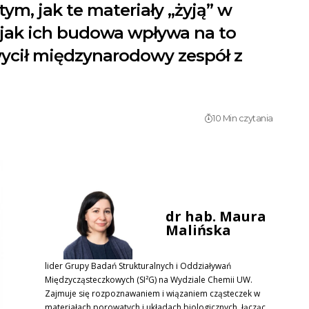
m, jak te materiały „żyją” w
a, jak ich budowa wpływa na to
ycił międzynarodowy zespół z
10 Min czytania
dr hab. Maura
Malińska
lider Grupy Badań Strukturalnych i Oddziaływań
Międzycząsteczkowych (SI²G) na Wydziale Chemii UW.
Zajmuje się rozpoznawaniem i wiązaniem cząsteczek w
materiałach porowatych i układach biologicznych, łącząc