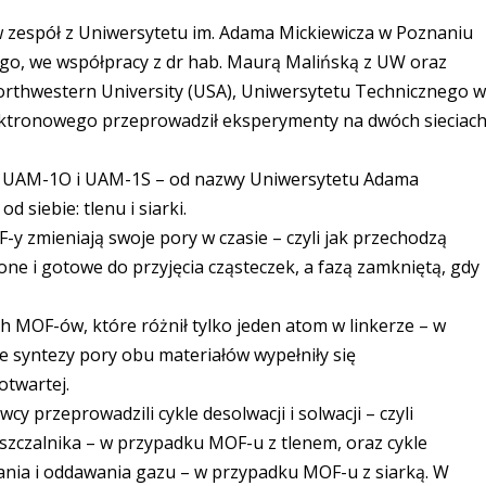
 zespół z Uniwersytetu im. Adama Mickiewicza w Poznaniu
go, we współpracy z dr hab. Maurą Malińską z UW oraz
Northwestern University (USA), Uniwersytetu Technicznego 
ektronowego przeprowadził eksperymenty na dwóch sieciac
 UAM-1O i UAM-1S – od nazwy Uniwersytetu Adama
 siebie: tlenu i siarki.
y zmieniają swoje pory w czasie – czyli jak przechodzą
one i gotowe do przyjęcia cząsteczek, a fazą zamkniętą, gdy
MOF-ów, które różnił tylko jeden atom w linkerze – w
ie syntezy pory obu materiałów wypełniły się
otwartej.
y przeprowadzili cykle desolwacji i solwacji – czyli
czalnika – w przypadku MOF-u z tlenem, oraz cykle
owania i oddawania gazu – w przypadku MOF-u z siarką. W