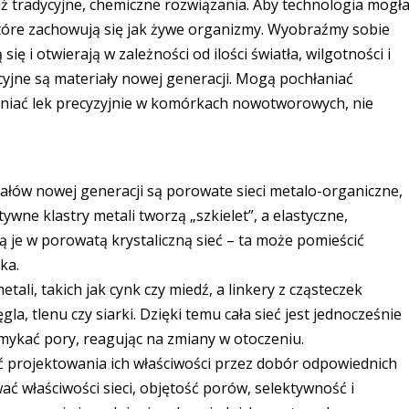
iż tradycyjne, chemiczne rozwiązania. Aby technologia mogł
które zachowują się jak żywe organizmy. Wyobraźmy sobie
 się i otwierają w zależności od ilości światła, wilgotności i
cyjne są materiały nowej generacji. Mogą pochłaniać
niać lek precyzyjnie w komórkach nowotworowych, nie
iałów nowej generacji są porowate sieci metalo-organiczne,
ywne klastry metali tworzą „szkielet”, a elastyczne,
zą je w porowatą krystaliczną sieć – ta może pomieścić
ka.
li, takich jak cynk czy miedź, a linkery z cząsteczek
a, tlenu czy siarki. Dzięki temu cała sieć jest jednocześnie
zamykać pory, reagując na zmiany w otoczeniu.
 projektowania ich właściwości przez dobór odpowiednich
ać właściwości sieci, objętość porów, selektywność i