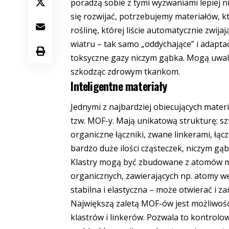
poradzą sobie z tymi wyzwaniami lepiej n
się rozwijać, potrzebujemy materiałów, 
roślinę, której liście automatycznie zwijają
wiatru – tak samo „oddychające” i adapta
toksyczne gazy niczym gąbka. Mogą uwal
szkodząc zdrowym tkankom.
Inteligentne materiały
Jednymi z najbardziej obiecujących mater
tzw. MOF-y. Mają unikatową strukturę: szt
organiczne łączniki, zwane linkerami, łąc
bardzo duże ilości cząsteczek, niczym gąb
Klastry mogą być zbudowane z atomów meta
organicznych, zawierających np. atomy węgl
stabilna i elastyczna – może otwierać i 
Największą zaletą MOF-ów jest możliwość
klastrów i linkerów. Pozwala to kontrolow