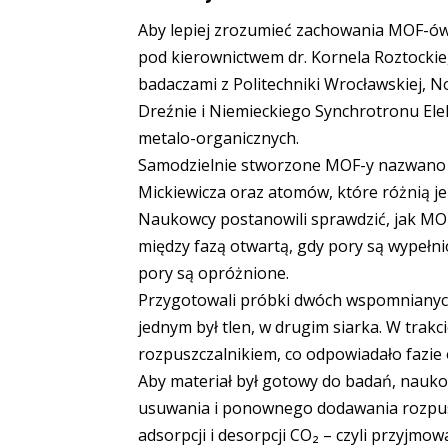
Aby lepiej zrozumieć zachowania MOF-ów
pod kierownictwem dr. Kornela Roztockie
badaczami z Politechniki Wrocławskiej, 
Dreźnie i Niemieckiego Synchrotronu El
metalo-organicznych.
Samodzielnie stworzone MOF-y nazwano
Mickiewicza oraz atomów, które różnią je od
Naukowcy postanowili sprawdzić, jak MOF-
między fazą otwartą, gdy pory są wypełni
pory są opróżnione.
Przygotowali próbki dwóch wspomnianych 
jednym był tlen, w drugim siarka. W trakc
rozpuszczalnikiem, co odpowiadało fazie 
Aby materiał był gotowy do badań, naukowc
usuwania i ponownego dodawania rozpusz
adsorpcji i desorpcji CO₂ – czyli przyjm