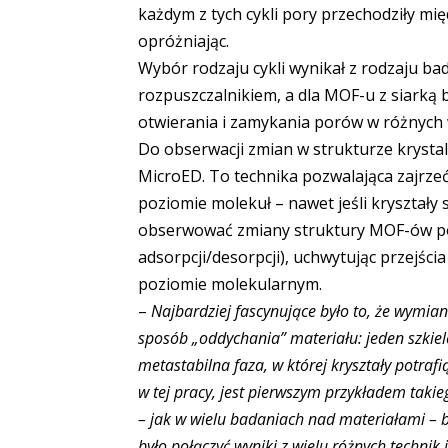
każdym z tych cykli pory przechodziły mi
opróżniając.
Wybór rodzaju cykli wynikał z rodzaju ba
rozpuszczalnikiem, a dla MOF-u z siark
otwierania i zamykania porów w różnych
Do obserwacji zmian w strukturze krystal
MicroED. To technika pozwalająca zajrzeć
poziomie molekuł – nawet jeśli kryształy 
obserwować zmiany struktury MOF-ów podc
adsorpcji/desorpcji), uchwytując przejści
poziomie molekularnym.
–
Najbardziej fascynujące było to, że wymia
sposób „oddychania” materiału: jeden szkiel
metastabilna faza, w której kryształy potraf
w tej pracy, jest pierwszym przykładem ta
– jak w wielu badaniach nad materiałami – 
było połączyć wyniki z wielu różnych technik 