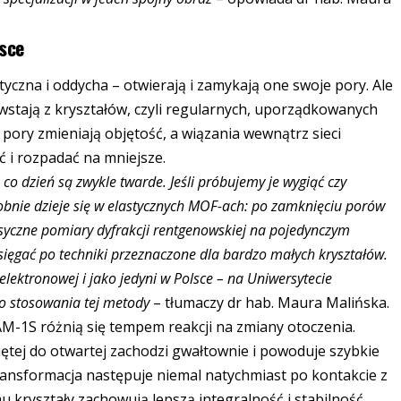
sce
tyczna i oddycha – otwierają i zamykają one swoje pory. Ale
wstają z kryształów, czyli regularnych, uporządkowanych
y pory zmieniają objętość, a wiązania wewnątrz sieci
ć i rozpadać na mniejsze.
co dzień są zwykle twarde. Jeśli próbujemy je wygiąć czy
odobnie dzieje się w elastycznych MOF-ach: po zamknięciu porów
lasyczne pomiary dyfrakcji rentgenowskiej na pojedynczym
 sięgać po techniki przeznaczone dla bardzo małych kryształów.
lektronowej i jako jedyni w Polsce – na Uniwersytecie
 stosowania tej metody
– tłumaczy dr hab. Maura Malińska.
M-1S różnią się tempem reakcji na zmiany otoczenia.
tej do otwartej zachodzi gwałtownie i powoduje szybkie
ansformacja następuje niemal natychmiast po kontakcie z
u kryształy zachowują lepszą integralność i stabilność.