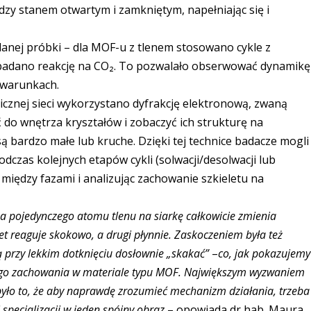
ędzy stanem otwartym i zamkniętym, napełniając się i
danej próbki – dla MOF-u z tlenem stosowano cykle z
ą badano reakcję na CO₂. To pozwalało obserwować dynamikę
 warunkach.
icznej sieci wykorzystano dyfrakcję elektronową, zwaną
 do wnętrza kryształów i zobaczyć ich strukturę na
są bardzo małe lub kruche. Dzięki tej technice badacze mogli
zas kolejnych etapów cykli (solwacji/desolwacji lub
a między fazami i analizując zachowanie szkieletu na
na pojedynczego atomu tlenu na siarkę całkowicie zmienia
et reaguje skokowo, a drugi płynnie. Zaskoczeniem była też
ią przy lekkim dotknięciu dosłownie „skakać”
–
co, jak pokazujemy
kiego zachowania w materiale typu MOF. Największym wyzwaniem
było to, że aby naprawdę zrozumieć mechanizm działania, trzeba
i specjalizacji w jeden spójny obraz
– opowiada dr hab. Maura