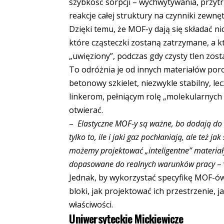
szybkość sorpcji – wychwytywania, przyt
reakcje całej struktury na czynniki zewnę
Dzięki temu, że MOF-y dają się składać 
które cząsteczki zostaną zatrzymane, a k
„uwięziony”, podczas gdy czysty tlen zo
To odróżnia je od innych materiałów por
betonowy szkielet, niezwykle stabilny, l
linkerom, pełniącym rolę „molekularnych
otwierać.
–
Elastyczne MOF-y są ważne, bo dodają do 
tylko to, ile i jaki gaz pochłaniają, ale też 
możemy projektować „inteligentne” materiał
dopasowane do realnych warunków pracy
– 
Jednak, by wykorzystać specyfikę MOF-ów
bloki, jak projektować ich przestrzenie,
właściwości.
Uniwersyteckie Mickiewicze