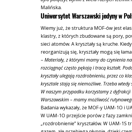
Malińska.
Uniwersytet Warszawski jedyny w Pol
Wiemy już, że struktura MOF-ów jest elas
klastry, z których zbudowane są pory, po
sieci atomów. A kryształy są kruche. Kied
reorganizują się, kryształy mogą się łama
–
Materiały, z którymi mamy do czynienia na 
rozciągnąć często pękają i tracą kształt. P
kryształy ulegają rozdrobnieniu, przez co k
krysztale stają się niemożliwe. Trzeba wtedy
W naszym przypadku korzystamy z dyfrakcji e
Warszawskim – mamy możliwość rutynowego
Badania wykazały, że MOF-y UAM-1O i UA
W UAM-1O przejście porów z fazy zamknię
„rozdrobnienie” kryształów. W UAM-1S tr
gazem, ale przebiega płynnie, dzięki czem